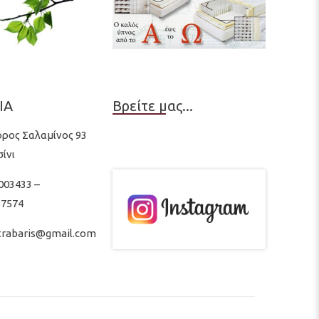
ΙΑ
Βρείτε μας...
ρος Σαλαμίνος 93
ίνι
4003433 –
67574
trabaris@gmail.com