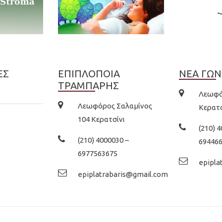
ΕΣ
ΕΠΙΠΛΟΠΟΙΑ
ΝΕΑ ΓΩΝ
ΤΡΑΜΠΑΡΗΣ
Λεωφό
Λεωφόρος Σαλαμίνος
Κερατσ
104 Κερατσίνι
(210) 
(210) 4000030 –
69446
6977563675
epipla
epiplatrabaris@gmail.com