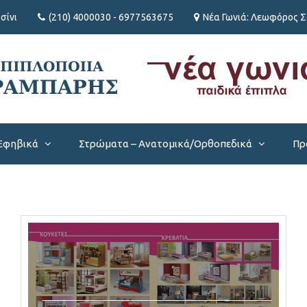
σίνι
(210) 4000030 - 6977563675
Νέα Γωνιά: Λεωφόρος Σα
/Εφηβικά
Στρώματα – Ανατομικά/Ορθοπεδικά
Πρ