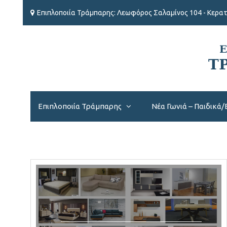
Επιπλοποιία Τράμπαρης: Λεωφόρος Σαλαμίνος 104 - Κερατ
Επιπλοποιία Τράμπαρης
Νέα Γωνιά – Παιδικά