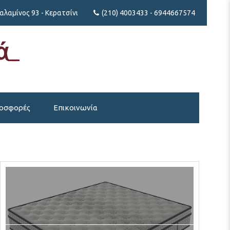
λαμίνος 93 - Κερατσίνι
(210) 4003433 - 6944667574
οσφορές
Επικοινωνία