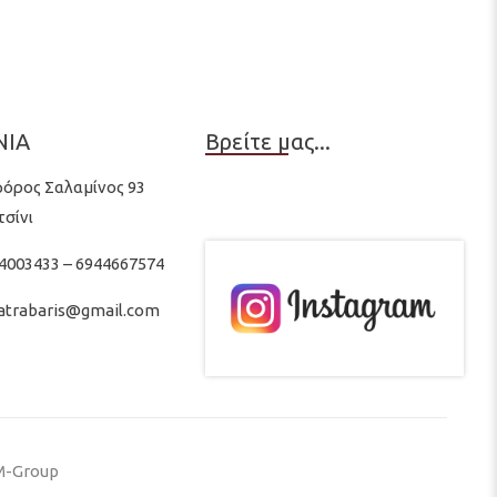
ΝΙΑ
Βρείτε μας...
όρος Σαλαμίνος 93
τσίνι
 4003433 – 6944667574
latrabaris@gmail.com
-Group