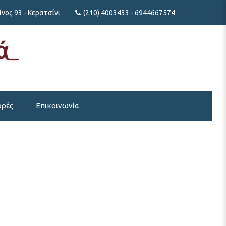
νος 93 - Κερατσίνι
(210) 4003433 - 6944667574
ρές
Επικοινωνία