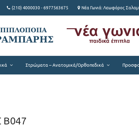
(210) 4000030 - 6977563675
Νέα Γωνιά: Λεωφόρος Σαλαμί
βικά
Στρώματα – Ανατομικά/Ορθοπεδικά
Προσφο
 Β047