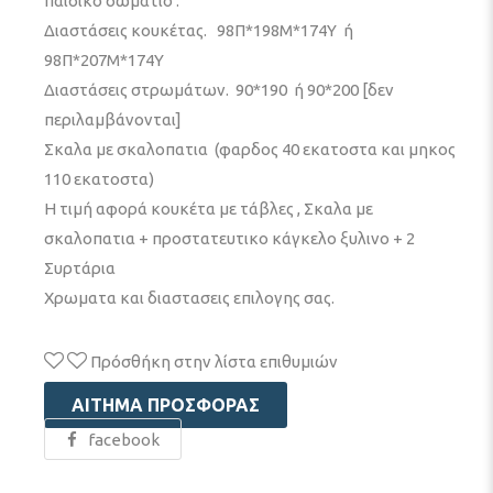
παιδικό δωμάτιο .
Διαστάσεις κουκέτας. 98Π*198Μ*174Υ ή
98Π*207Μ*174Υ
Διαστάσεις στρωμάτων. 90*190 ή 90*200 [δεν
περιλαμβάνονται]
Σκαλα με σκαλοπατια (φαρδος 40 εκατοστα και μηκος
110 εκατοστα)
Η τιμή αφορά κουκέτα με τάβλες , Σκαλα με
σκαλοπατια + προστατευτικο κάγκελο ξυλινο + 2
Συρτάρια
Χρωματα και διαστασεις επιλογης σας.
Πρόσθήκη στην λίστα επιθυμιών
ΑΊΤΗΜΑ ΠΡΟΣΦΟΡΆΣ
facebook