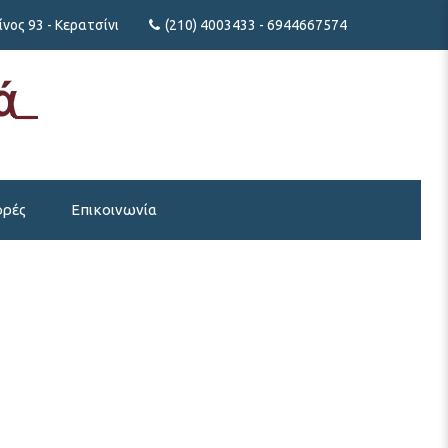
νος 93 - Κερατσίνι
(210) 4003433 - 6944667574
ρές
Επικοινωνία