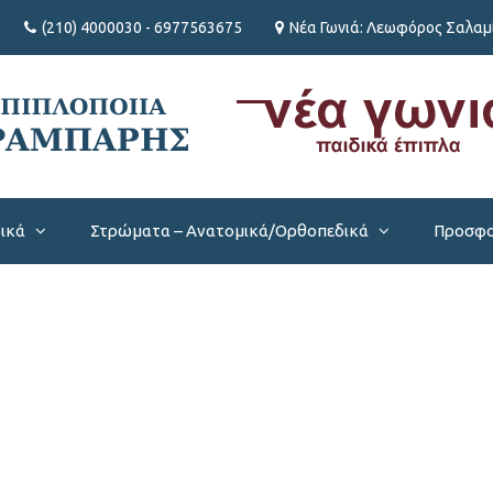
(210) 4000030 - 6977563675
Νέα Γωνιά: Λεωφόρος Σαλαμί
βικά
Στρώματα – Ανατομικά/Ορθοπεδικά
Προσφο