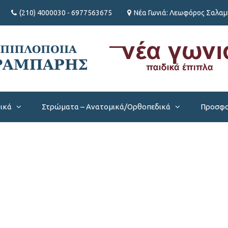
(210) 4000030 - 6977563675
Νέα Γωνιά: Λεωφόρος Σαλαμί
βικά
Στρώματα – Ανατομικά/Ορθοπεδικά
Προσφο