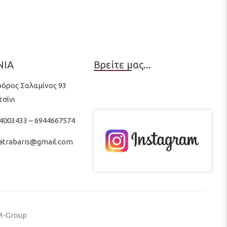
ΝΙΑ
Βρείτε μας...
όρος Σαλαμίνος 93
τσίνι
 4003433 – 6944667574
latrabaris@gmail.com
-Group