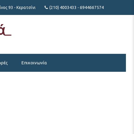
νος 93 - Κερατσίνι
(210) 4003433 - 6944667574
ρές
Επικοινωνία