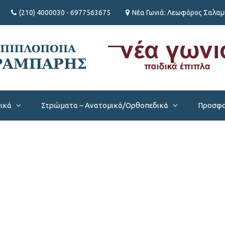
(210) 4000030 - 6977563675
Νέα Γωνιά: Λεωφόρος Σαλαμί
βικά
Στρώματα – Ανατομικά/Ορθοπεδικά
Προσφο
Ε